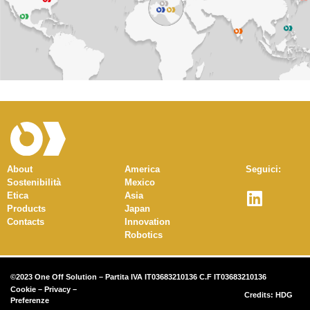
About
America
Seguici:
Sostenibilità
Mexico
Etica
Asia
Products
Japan
Contacts
Innovation
Robotics
©2023 One Off Solution – Partita IVA IT03683210136 C.F IT03683210136
Cookie
–
Privacy
–
Credits:
HDG
Preferenze