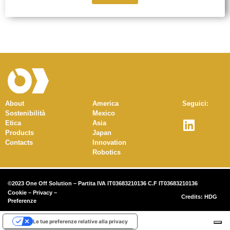
About
America
Seguici:
Sostenibilità
Mexico
Etica
Asia
Products
Japan
Contacts
Innovation
Robotics
©2023 One Off Solution – Partita IVA IT03683210136 C.F IT03683210136
Cookie
–
Privacy
–
Credits:
HDG
Preferenze
Le tue preferenze relative alla privacy